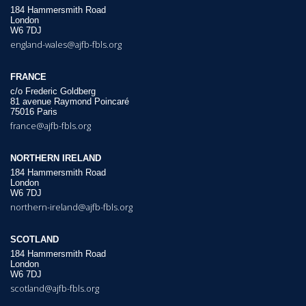
184 Hammersmith Road
London
W6 7DJ
england-wales@ajfb-fbls.org
FRANCE
c/o Frederic Goldberg
81 avenue Raymond Poincaré
75016 Paris
france@ajfb-fbls.org
NORTHERN IRELAND
184 Hammersmith Road
London
W6 7DJ
northern-ireland@ajfb-fbls.org
SCOTLAND
184 Hammersmith Road
London
W6 7DJ
scotland@ajfb-fbls.org